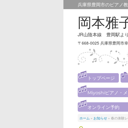
兵庫県豊岡市のピアノ教
岡本雅
JR山陰本線 豊岡駅よ
〒668-0025 兵庫県豊岡市幸
トップページ
Miyoshiピアノ・
オンライン予約
ホーム
»
お知らせ
»
春の体験レ