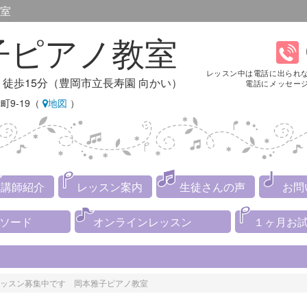
室
子ピアノ教室
レッスン中は電話に出られ
り徒歩15分（豊岡市立長寿園 向かい）
電話にメッセー
町9-19（
地図
）
講師紹介
レッスン案内
生徒さんの声
お問
メソード
オンラインレッスン
１ヶ月お
ッスン募集中です
岡本雅子ピアノ教室