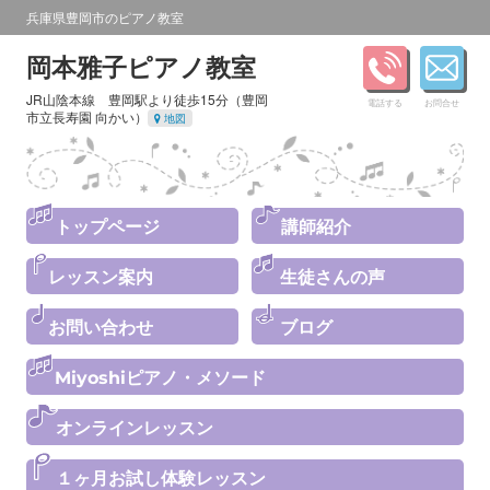
兵庫県豊岡市のピアノ教室
岡本雅子ピアノ教室
JR山陰本線 豊岡駅より徒歩15分（豊岡
電話する
お問合せ
市立長寿園 向かい）
地図
トップページ
講師紹介
レッスン案内
生徒さんの声
お問い合わせ
ブログ
Miyoshiピアノ・メソード
オンラインレッスン
１ヶ月お試し体験レッスン