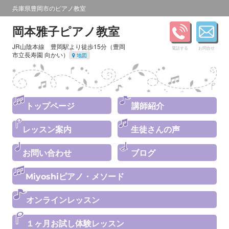
兵庫県豊岡市のピアノ教室
岡本雅子ピアノ教室
JR山陰本線 豊岡駅より徒歩15分（豊岡
電話する
お問合せ
市立長寿園 向かい）
地図
トップページ
講師紹介
レッスン案内
生徒さんの声
お問い合わせ
ブログ
Miyoshiピアノ・メソード
オンラインレッスン
１ヶ月お試し体験レッスン