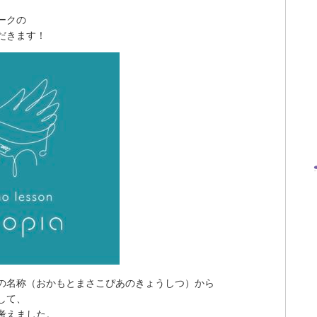
ークの
だきます！
の名称（おかもとまさこぴあのきょうしつ）から
して、
考えました。