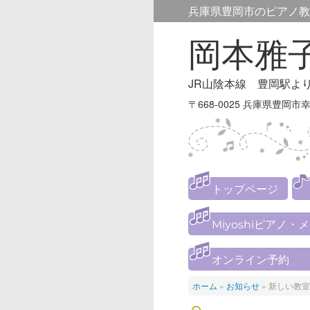
兵庫県豊岡市のピアノ教
岡本雅
JR山陰本線 豊岡駅よ
〒668-0025 兵庫県豊岡市幸
トップページ
Miyoshiピアノ・
オンライン予約
ホーム
»
お知らせ
»
新しい教室