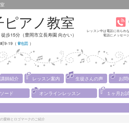
室
子ピアノ教室
レッスン中は電話に出られ
り徒歩15分（豊岡市立長寿園 向かい）
電話にメッセー
町9-19（
地図
）
講師紹介
レッスン案内
生徒さんの声
お問
メソード
オンラインレッスン
１ヶ月お
の愛称とロゴマークのご紹介