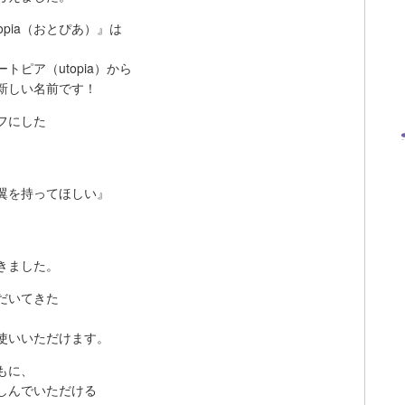
opia（おとぴあ）』は
トピア（utopia）から
新しい名前です！
フにした
、
翼を持ってほしい』
きました。
だいてきた
、
使いいただけます。
もに、
しんでいただける