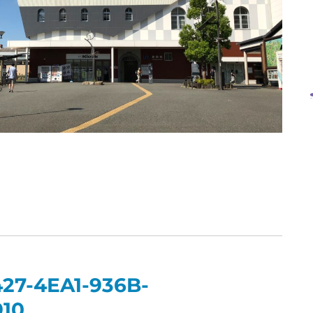
427-4EA1-936B-
10