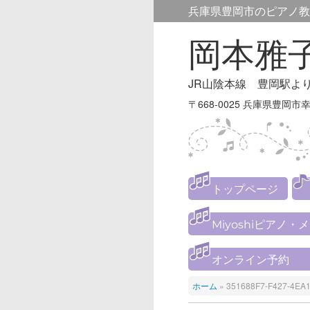
兵庫県豊岡市のピアノ教
岡本雅
JR山陰本線 豊岡駅よ
〒668-0025 兵庫県豊岡市幸
トップページ
Miyoshiピアノ・
オンライン予約
ホーム
»
351688F7-F427-4EA