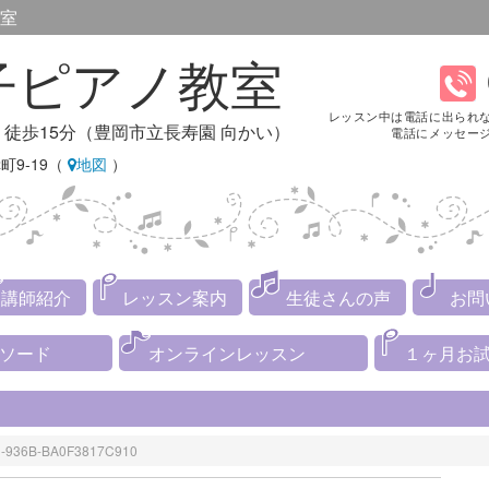
室
子ピアノ教室
レッスン中は電話に出られ
り徒歩15分（豊岡市立長寿園 向かい）
電話にメッセー
町9-19（
地図
）
講師紹介
レッスン案内
生徒さんの声
お問
メソード
オンラインレッスン
１ヶ月お
1-936B-BA0F3817C910