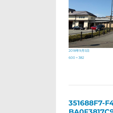
投
2018年9月5日
稿
フ
600 × 382
日:
ル
サ
イ
ズ
投
稿
351688F7-F
ナ
BA0F3817C9
ビ