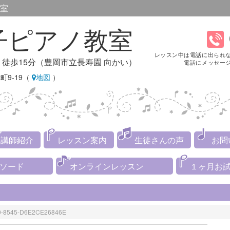
室
子ピアノ教室
レッスン中は電話に出られ
り徒歩15分（豊岡市立長寿園 向かい）
電話にメッセー
町9-19（
地図
）
講師紹介
レッスン案内
生徒さんの声
お問
メソード
オンラインレッスン
１ヶ月お
0-8545-D6E2CE26846E