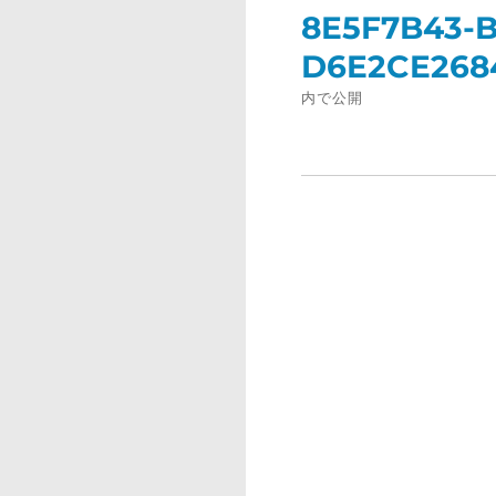
稿
8E5F7B43-B
ナ
D6E2CE268
ビ
ゲ
内で公開
ー
シ
ョ
ン