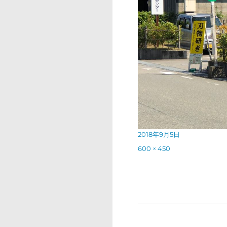
投
2018年9月5日
稿
フ
600 × 450
日:
ル
サ
イ
ズ
投