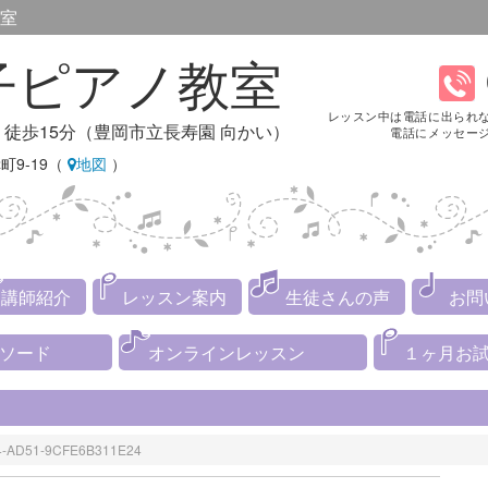
室
子ピアノ教室
レッスン中は電話に出られ
り徒歩15分（豊岡市立長寿園 向かい）
電話にメッセー
町9-19（
地図
）
講師紹介
レッスン案内
生徒さんの声
お問
メソード
オンラインレッスン
１ヶ月お
4-AD51-9CFE6B311E24