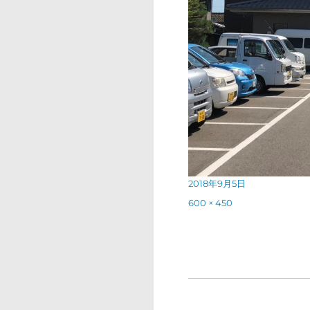
投
2018年9月5日
稿
フ
600 × 450
日:
ル
サ
イ
ズ
投