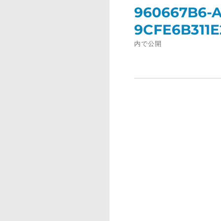
稿
960667B6-A
ナ
9CFE6B311E
ビ
ゲ
内で公開
ー
シ
ョ
ン