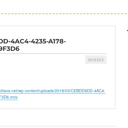
D-4AC4-4235-A178-
9F3D6
2018.03.5
o.ottava.net/wp-content/uploads/2018/03/CEBDD9DD-4AC4-
F3D6.mov