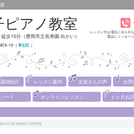
室
子ピアノ教室
レッスン中は電話に出られ
り徒歩15分（豊岡市立長寿園 向かい）
電話にメッセー
町9-19（
地図
）
講師紹介
レッスン案内
生徒さんの声
お問
メソード
オンラインレッスン
１ヶ月お
35-A178-4A8A3179F3D6