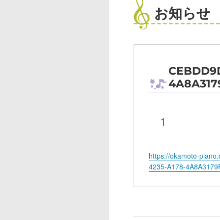
お知らせ
CEBDD9D
4A8A317
1
https://okamoto-pian
4235-A178-4A8A3179