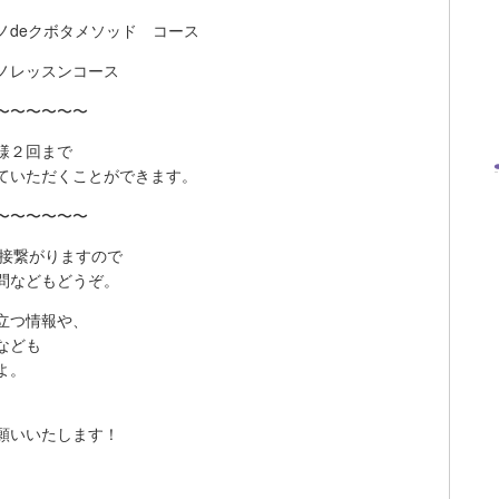
ノdeクボタメソッド コース
ノレッスンコース
〜〜〜〜〜〜
様２回まで
ていただくことができます。
〜〜〜〜〜〜
直接繋がりますので
問などもどうぞ。
立つ情報や、
なども
よ。
願いいたします！