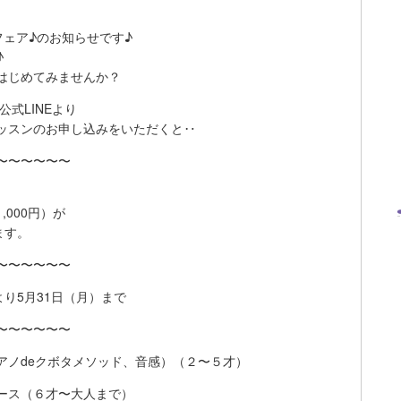
フェア♪のお知らせです♪
♪
はじめてみませんか？
公式LINEより
ッスンのお申し込みをいただくと‥
〜〜〜〜〜〜
,000円）が
ます。
〜〜〜〜〜〜
より5月31日（月）まで
〜〜〜〜〜〜
アノdeクボタメソッド、音感）（２〜５才）
ース（６才〜大人まで）