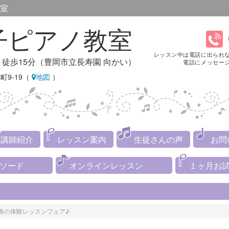
室
子ピアノ教室
レッスン中は電話に出られ
り徒歩15分（豊岡市立長寿園 向かい）
電話にメッセー
町9-19（
地図
）
講師紹介
レッスン案内
生徒さんの声
お問
メソード
オンラインレッスン
１ヶ月お
春の体験レッスンフェア♪